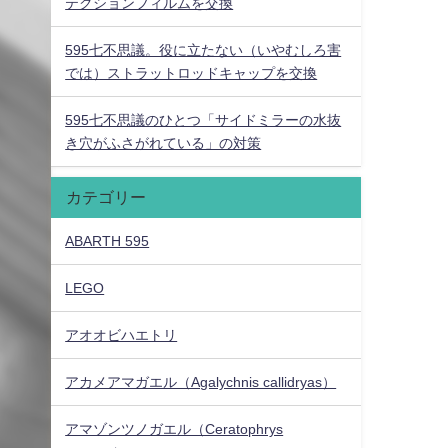
テクションフィルムを交換
595七不思議。役に立たない（いやむしろ害
では）ストラットロッドキャップを交換
595七不思議のひとつ「サイドミラーの水抜
き穴がふさがれている」の対策
カテゴリー
ABARTH 595
LEGO
アオオビハエトリ
アカメアマガエル（Agalychnis callidryas）
アマゾンツノガエル（Ceratophrys