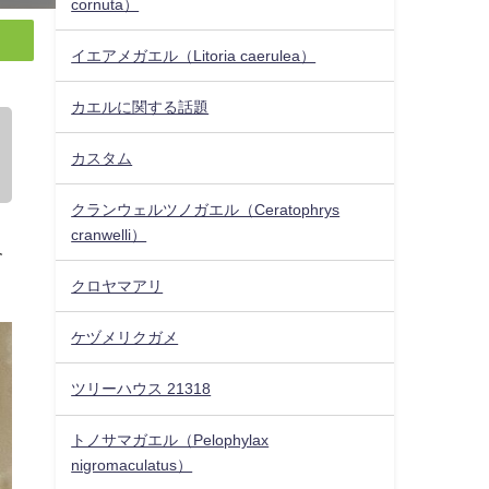
cornuta）
イエアメガエル（Litoria caerulea）
カエルに関する話題
カスタム
クランウェルツノガエル（Ceratophrys
cranwelli）
今
クロヤマアリ
ケヅメリクガメ
ツリーハウス 21318
トノサマガエル（Pelophylax
nigromaculatus）