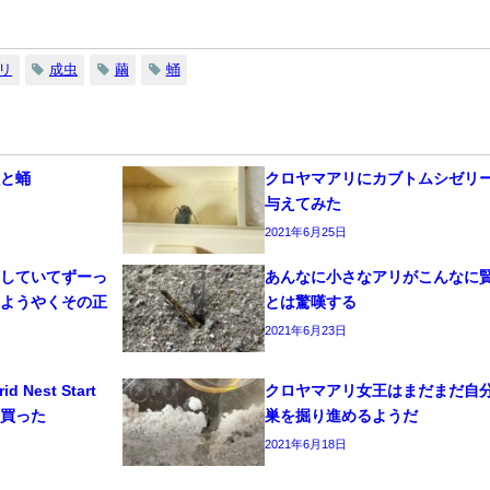
リ
成虫
繭
蛹
虫と蛹
クロヤマアリにカブトムシゼリ
与えてみた
2021年6月25日
生していてずーっ
あんなに小さなアリがこんなに
、ようやくその正
とは驚嘆する
2021年6月23日
Nest Start
クロヤマアリ女王はまだまだ自
を買った
巣を掘り進めるようだ
2021年6月18日