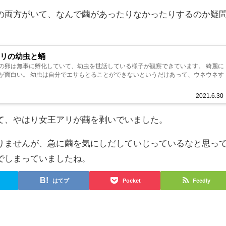
の両方がいて、なんで繭があったりなかったりするのか疑
アリの幼虫と蛹
の卵は無事に孵化していて、幼虫を世話している様子が観察できています。 綺麗に
が面白い。 幼虫は自分でエサもとることができないというだけあって、ウネウネす
2021.6.30
て、やはり女王アリが繭を剥いでいました。
りませんが、急に繭を気にしだしていじっているなと思っ
でしまっていましたね。
はてブ
Pocket
Feedly