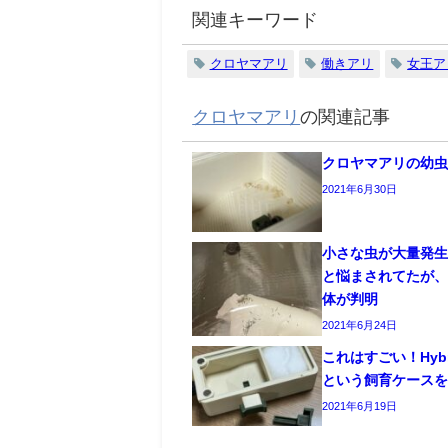
関連キーワード
クロヤマアリ
働きアリ
女王ア
クロヤマアリ
の関連記事
クロヤマアリの幼
2021年6月30日
小さな虫が大量発
と悩まされてたが
体が判明
2021年6月24日
これはすごい！Hybrid 
という飼育ケース
2021年6月19日