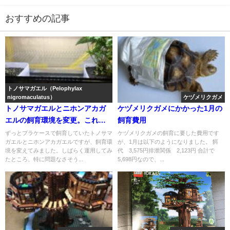
おすすめの記事
トノサマガエル（Pelophylax
nigromaculatus）
ケヅメリクガメ
トノサマガエルとニホンアカガ
ケヅメリクガメにかかった1月の
エルの飼育環境を変更。これで
飼育費用
泳げるようになったぞ！
ずっとプラケースで飼育していたトノサマ
ケヅメリクガメの飼育に要した費用です
ガエルとニホンアカガエルですが、飼育環
が、1月は以下のようになりました。 餌
境を変えてみました。しばらく運用してみ
代 3,575円排泄関係 2,123円 合計で
たところ、特に問題なさそう...
5,698円なので、...