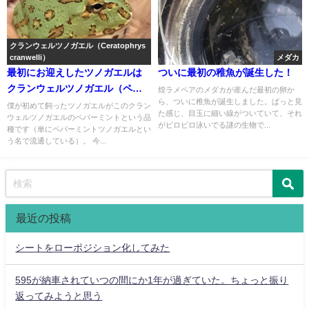
クランウェルツノガエル（Ceratophrys
cranwelli）
メダカ
最初にお迎えしたツノガエルは
ついに最初の稚魚が誕生した！
クランウェルツノガエル（ペパ
煌ラメペアのメダカが産んだ最初の卵か
ら、ついに稚魚が誕生しました。ぱっと見
ーミント）
僕が初めて飼ったツノガエルがこのクラン
た感じ、目玉に細い線がついていて、それ
ウェルツノガエルのペパーミントという品
がピロピロ泳いでる謎の生物で...
種です（単にペパーミントツノガエルとい
う名で流通している）。 今...
最近の投稿
シートをローポジション化してみた
595が納車されていつの間にか1年が過ぎていた。ちょっと振り
返ってみようと思う