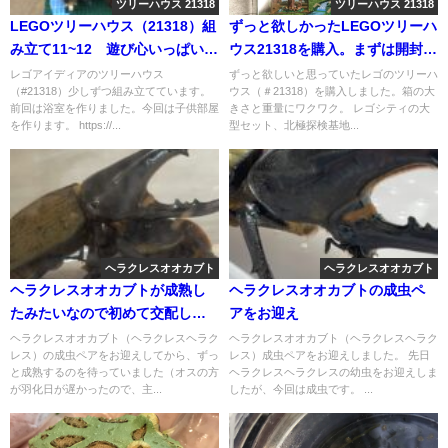
ツリーハウス 21318
ツリーハウス 21318
LEGOツリーハウス（21318）組
ずっと欲しかったLEGOツリーハ
み立て11~12 遊び心いっぱいの
ウス21318を購入。まずは開封し
子供部屋
た状態
レゴアイディアのツリーハウス
ずっと欲しいと思っていたレゴのツリーハ
（#21318）少しずつ組み立てています。
ウス（＃21318）を購入しました。箱の大
前回は浴室を作りました。今回は子供部屋
きさと重量にワクワク。 レゴシティの大
を作ります。 https://...
型セット、北極探検基地...
ヘラクレスオオカブト
ヘラクレスオオカブト
ヘラクレスオオカブトが成熟し
ヘラクレスオオカブトの成虫ペ
たみたいなので初めて交配して
アをお迎え
みた
ヘラクレスオオカブト（ヘラクレスヘラク
ヘラクレスオオカブト（ヘラクレスヘラク
レス）の成虫ペアをお迎えしてから、ずっ
レス）成虫ペアをお迎えしました。 先日
と成熟するのを待っていました（オスの方
ヘラクレスヘラクレスの幼虫をお迎えしま
が羽化日が遅かったので、主...
したが、今回は成虫です。 ...