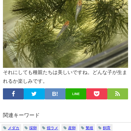
それにしても種親たちは美しいですね。どんな子が生ま
れるか楽しみです。
LINE
関連キーワード
メダカ
採卵
煌ラメ
産卵
繁殖
飼育