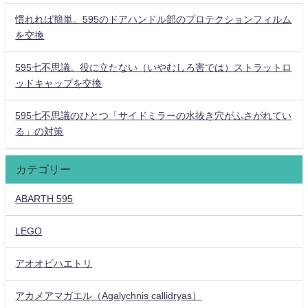
慣れれば簡単。595のドアハンドル部のプロテクションフィルム
を交換
595七不思議。役に立たない（いやむしろ害では）ストラットロ
ッドキャップを交換
595七不思議のひとつ「サイドミラーの水抜き穴がふさがれてい
る」の対策
カテゴリー
ABARTH 595
LEGO
アオオビハエトリ
アカメアマガエル（Agalychnis callidryas）