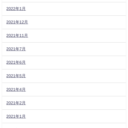
2022年1月
2021年12月
2021年11月
2021年7月
2021年6月
2021年5月
2021年4月
2021年2月
2021年1月