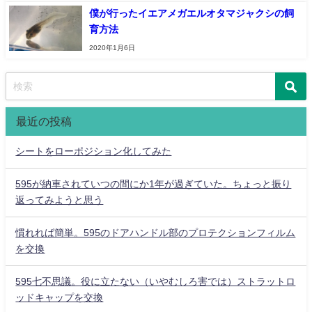
僕が行ったイエアメガエルオタマジャクシの飼
育方法
2020年1月6日
最近の投稿
シートをローポジション化してみた
595が納車されていつの間にか1年が過ぎていた。ちょっと振り
返ってみようと思う
慣れれば簡単。595のドアハンドル部のプロテクションフィルム
を交換
595七不思議。役に立たない（いやむしろ害では）ストラットロ
ッドキャップを交換