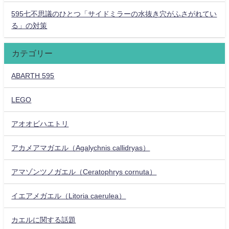
595七不思議のひとつ「サイドミラーの水抜き穴がふさがれてい
る」の対策
カテゴリー
ABARTH 595
LEGO
アオオビハエトリ
アカメアマガエル（Agalychnis callidryas）
アマゾンツノガエル（Ceratophrys cornuta）
イエアメガエル（Litoria caerulea）
カエルに関する話題