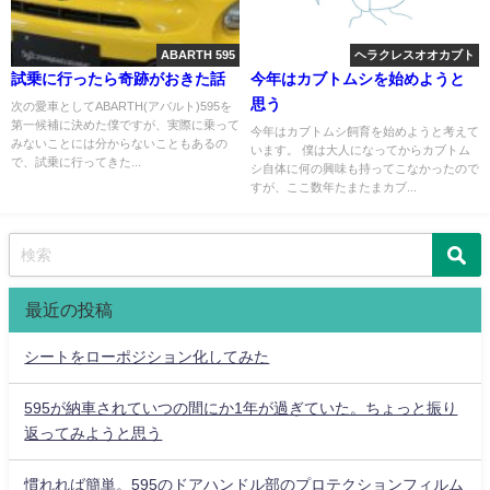
ABARTH 595
ヘラクレスオオカブト
試乗に行ったら奇跡がおきた話
今年はカブトムシを始めようと
思う
次の愛車としてABARTH(アバルト)595を
第一候補に決めた僕ですが、実際に乗って
今年はカブトムシ飼育を始めようと考えて
みないことには分からないこともあるの
います。 僕は大人になってからカブトム
で、試乗に行ってきた...
シ自体に何の興味も持ってこなかったので
すが、ここ数年たまたまカブ...
最近の投稿
シートをローポジション化してみた
595が納車されていつの間にか1年が過ぎていた。ちょっと振り
返ってみようと思う
慣れれば簡単。595のドアハンドル部のプロテクションフィルム