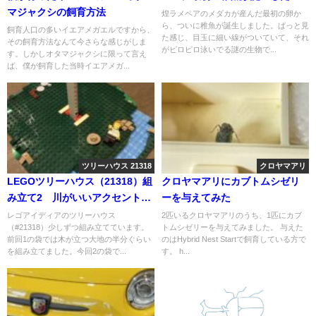
マジャクシの飼育方法
煌ラメペアのメダカが産んだ最初の卵か
ら、ついに稚魚が誕生しました。ぱっと見
飼育人口の多いイエアメガエルですから、
た感じ、目玉に細い線がついていて、それ
その飼育方法なんて今さらな感じがしま
がピロピロ泳いでる謎の生物で...
す。しかしオタマジャクシに限って言え
ば、僕が飼育した当時イエアメガ...
ツリーハウス 21318
クロヤマアリ
LEGOツリーハウス（21318）組
クロヤマアリにカブトムシゼリ
み立て2 川がいいアクセントに
ーを与えてみた
なっている
レゴアイディアのツリーハウス
2匹いるクロヤマアリのうち、1匹にカブ
（#21318）少しずつ組み立てています。
トムシゼリーを与えてみました。 与えた
前回1の袋では木が立つ大地の半分ぐらい
のはHybrid Nest Startで飼育している方で
を組み立てました。今回2の袋で...
す。 h...