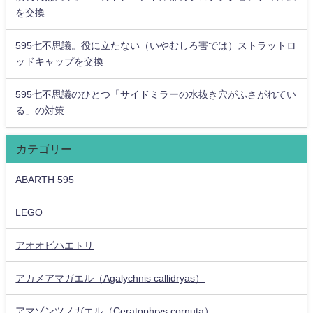
を交換
595七不思議。役に立たない（いやむしろ害では）ストラットロ
ッドキャップを交換
595七不思議のひとつ「サイドミラーの水抜き穴がふさがれてい
る」の対策
カテゴリー
ABARTH 595
LEGO
アオオビハエトリ
アカメアマガエル（Agalychnis callidryas）
アマゾンツノガエル（Ceratophrys cornuta）