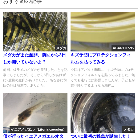
おすすめの記事
メダカ
ABARTH 595
メダカがまた産卵。前回から3日
キズ予防にプロテクションフィ
しか開いていないよ？
ルムを貼ってみる
前回、煌ラメのメダカが産卵したことを記
今回はアバルト595に、キズ予防にプロテ
事にしましたが、そこから3日しかあけず
クションフィルムをを貼ってみました。無
に2度目の産卵がありました。 ちなみに前
くても走行には影響しませんが、子どもが
回の卵は順調で、ありがた...
乗り降りするようなら精神...
イエアメガエル（Litoria caerulea）
メダカ
僕が行ったイエアメガエルオタ
ついに最初の稚魚が誕生した！