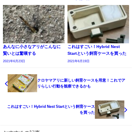
あんなに小さなアリがこんなに
これはすごい！Hybrid Nest
賢いとは驚嘆する
Startという飼育ケースを買った
2021年6月23日
2021年6月19日
クロヤマアリに新しい飼育ケースを用意！これでア
リらしい行動を観察できるかも
これはすごい！Hybrid Nest Startという飼育ケース
を買った